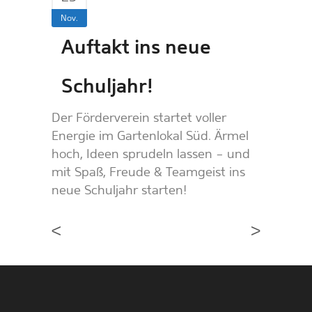
Nov.
Auftakt ins neue
Schuljahr!
Der Förderverein startet voller
Energie im Gartenlokal Süd. Ärmel
hoch, Ideen sprudeln lassen – und
mit Spaß, Freude & Teamgeist ins
neue Schuljahr starten!
<
>